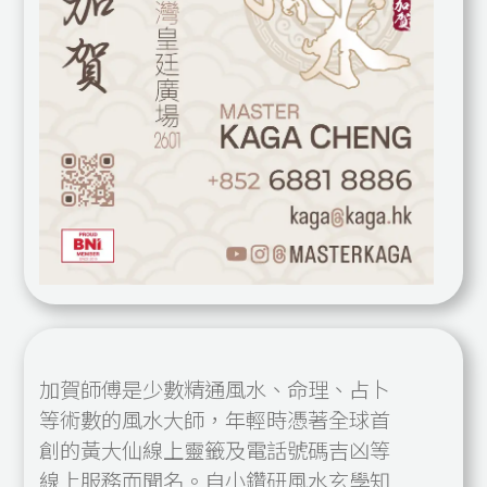
加賀師傅是少數精通風水、命理、占卜
等術數的風水大師，年輕時憑著全球首
創的黃大仙線上靈籤及電話號碼吉凶等
線上服務而聞名。自小鑽研風水玄學知