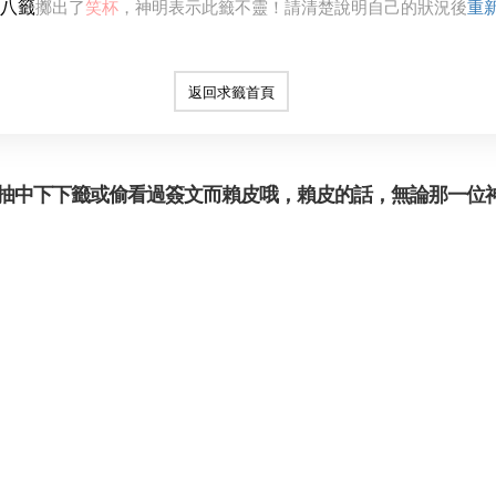
八籤
擲出了
笑杯
，神明表示此籤不靈！請清楚說明自己的狀況後
重
返回求籤首頁
抽中下下籤或偷看過簽文而賴皮哦，賴皮的話，無論那一位