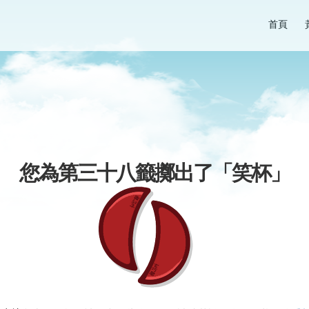
首頁
您為第三十八籤擲出了「
笑杯
」