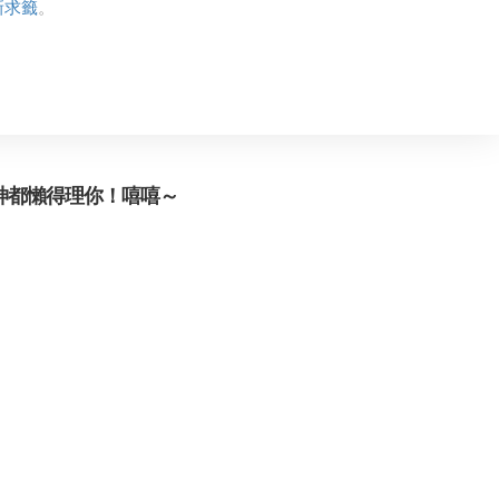
新求籤
。
神都懶得理你！嘻嘻～